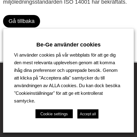
miljöledningsstandarden ISO 14001 har bekräftats.
Gå tillbaka
Be-Ge använder cookies
Vi använder cookies på vår webbplats för att ge dig
den mest relevanta upplevelsen genom att komma
ihåg dina preferenser och upprepade besök. Genom
att klicka på "Acceptera alla" samtycker du till
användningen av ALLA cookies. Du kan dock besöka
Be-Ge Koncernen
"Cookieinställningar" för att ge ett kontrollerat
Be-Ge Koncernen är en familjeägd företagsgrupp med
samtycke.
verksamhet i Sverige, Danmark, Storbritannien,
Litauen, Nederländerna och Tyskland. Koncernen
Cookie settings
Accept all
omfattar affärsområdena Be-Ge Seating Division, Be-
Ge Component Division och Be-Ge Vehicle Division.