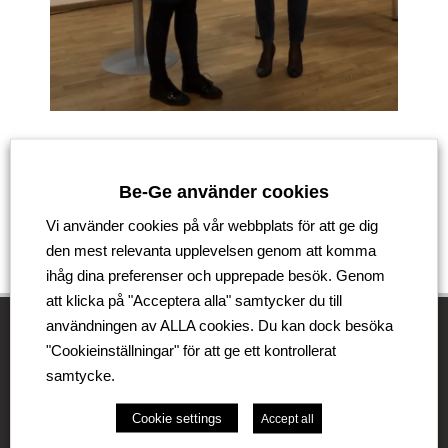
Gå tillbaka
Be-Ge använder cookies
Vi använder cookies på vår webbplats för att ge dig
den mest relevanta upplevelsen genom att komma
ihåg dina preferenser och upprepade besök. Genom
att klicka på "Acceptera alla" samtycker du till
användningen av ALLA cookies. Du kan dock besöka
"Cookieinställningar" för att ge ett kontrollerat
samtycke.
Be-Ge Koncernen
Cookie settings
Accept all
Be-Ge Koncernen är en familjeägd företagsgrupp med
verksamhet i Sverige, Danmark, Storbritannien,