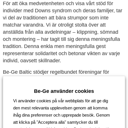
För att öka medvetenheten och visa vårt stöd för
individer med Downs syndrom och deras familjer, tar
vi del av traditionen att bära strumpor som inte
matchar varandra. Vi är otroligt stolta över att
anställda från alla avdelningar – klippning, sömnad
och montering – har tagit till sig denna meningsfulla
tradition. Denna enkla men meningsfulla gest
representerar solidaritet och betonar vikten av varje
individ, oavsett skillnader.
Be-Ge Baltic stödjer regelbundet föreningar för
personer med Downs syndrom och deras
vårdnadshavare. Vårt företag deltar regelbundet i
Be-Ge använder cookies
initiativ som stödjer socialt utsatta grupper och idag,
som alltid, står vi solidariskt med Downs syndrom.
Vi använder cookies på vår webbplats för att ge dig
den mest relevanta upplevelsen genom att komma
ihåg dina preferenser och upprepade besök. Genom
Gå tillbaka
att klicka på "Acceptera alla" samtycker du till