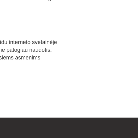
ūdu interneto svetainėje
ine patogiau naudotis.
tiesiems asmenims