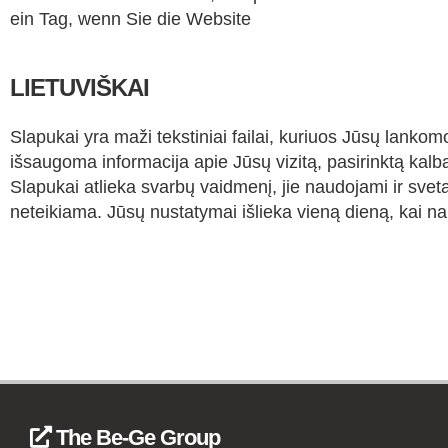
ein Tag, wenn Sie die Website
LIETUVIŠKAI
Slapukai yra maži tekstiniai failai, kuriuos Jūsų lanko
išsaugoma informacija apie Jūsų vizitą, pasirinktą kalb
Slapukai atlieka svarbų vaidmenį, jie naudojami ir svet
neteikiama. Jūsų nustatymai išlieka vieną dieną, kai na
The Be-Ge Group