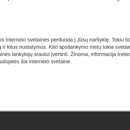
mos interneto svetainės perduoda į Jūsų naršyklę. Tokiu b
ą ir kitus nustatymus. Kito apsilankymo metu tokia sveta
ainės lankytojų srautui įvertinti. Žinoma, informacija tre
udojatės šia interneto svetaine.