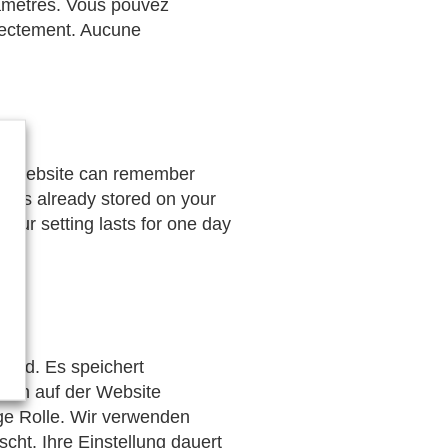
aramètres. Vous pouvez
rrectement. Aucune
the website can remember
okies already stored on your
Your setting lasts for one day
wird. Es speichert
sich auf der Website
ige Rolle. Wir verwenden
cht. Ihre Einstellung dauert