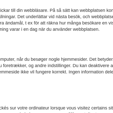
kickar till din webbläsare. På så sätt kan webbplatsen k
ällningar. Det underlättar vid nästa besök, och webbplats
lera ändamål, t ex för att räkna hur många besökare en vi
ällning varar i en dag när du använder webbplatsen.
omputer, når du besøger nogle hjemmesider. Det betyde
 foretrækker, og andre indstillinger. Du kan deaktivere al
mmeside ikke vil fungere korrekt. Ingen information dele
ockés sur votre ordinateur lorsque vous visitez certains si