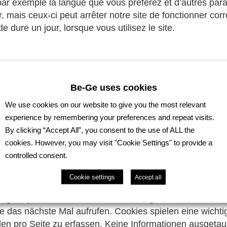
e, par exemple la langue que vous préférez et d’autres p
r, mais ceux-ci peut arrêter notre site de fonctionner co
 dure un jour, lorsque vous utilisez le site.
Be-Ge uses cookies
your computer when you visit some websites. This means 
ge you prefer and other settings. You can disable any co
We use cookies on our website to give you the most relevant
g properly. No information is shared with third parties. 
experience by remembering your preferences and repeat visits.
By clicking “Accept All”, you consent to the use of ALL the
cookies. However, you may visit "Cookie Settings" to provide a
controlled consent.
Cookie settings
Accept all
 von Ihnen besuchten Website an Ihren Browser gesendet 
zugte Sprache oder andere Einstellungen. So finden Sie 
sie das nächste Mal aufrufen. Cookies spielen eine wicht
en pro Seite zu erfassen. Keine Informationen ausgetaus