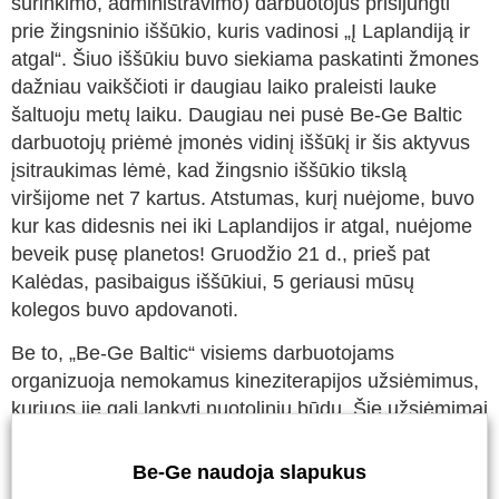
surinkimo, administravimo) darbuotojus prisijungti
prie žingsninio iššūkio, kuris vadinosi „Į Laplandiją ir
atgal“. Šiuo iššūkiu buvo siekiama paskatinti žmones
dažniau vaikščioti ir daugiau laiko praleisti lauke
šaltuoju metų laiku. Daugiau nei pusė Be-Ge Baltic
darbuotojų priėmė įmonės vidinį iššūkį ir šis aktyvus
įsitraukimas lėmė, kad žingsnio iššūkio tikslą
viršijome net 7 kartus. Atstumas, kurį nuėjome, buvo
kur kas didesnis nei iki Laplandijos ir atgal, nuėjome
beveik pusę planetos! Gruodžio 21 d., prieš pat
Kalėdas, pasibaigus iššūkiui, 5 geriausi mūsų
kolegos buvo apdovanoti.
Be to, „Be-Ge Baltic“ visiems darbuotojams
organizuoja nemokamus kineziterapijos užsiėmimus,
kuriuos jie gali lankyti nuotoliniu būdu. Šie užsiėmimai
rengiami nuo spalio mėnesio ir planuojame juos tęsti.
Be-Ge naudoja slapukus
Visa tai – puikus būdas palaikyti sveikatą ir ugdyti