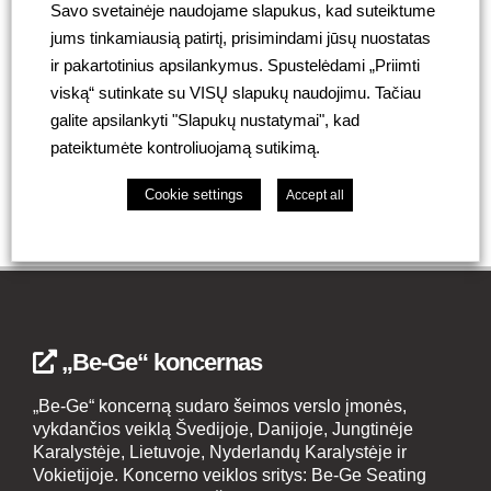
komandinę dvasią.
Savo svetainėje naudojame slapukus, kad suteiktume
jums tinkamiausią patirtį, prisimindami jūsų nuostatas
Be-Ge Baltic linki visiems būti ir išlikti sveikiems!
ir pakartotinius apsilankymus. Spustelėdami „Priimti
viską“ sutinkate su VISŲ slapukų naudojimu. Tačiau
Eik atgal
galite apsilankyti "Slapukų nustatymai", kad
pateiktumėte kontroliuojamą sutikimą.
Cookie settings
Accept all
„Be-Ge“ koncernas
„Be-Ge“ koncerną sudaro šeimos verslo įmonės,
vykdančios veiklą Švedijoje, Danijoje, Jungtinėje
Karalystėje, Lietuvoje, Nyderlandų Karalystėje ir
Vokietijoje. Koncerno veiklos sritys: Be-Ge Seating