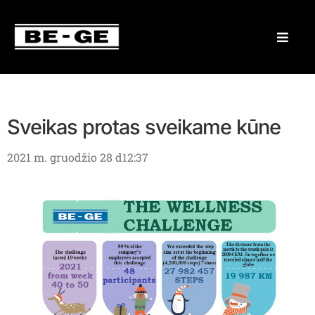
Sveikas protas sveikame kūne
2021 m. gruodžio 28 d
12:37