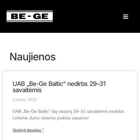
Naujienos
UAB „Be-Ge Baltic“ nedirbs 29–31
savaitėmis
2 liepos, 2026
UAB „Be-Ge Baltic“ šią vasarą 29–31 savaitėmis nedirbs.
Linkime Jums visiems puikios vasaros!
Skaityti daugiau "