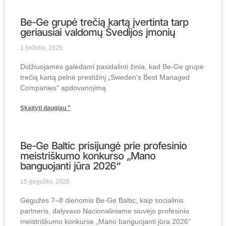
Be-Ge grupė trečią kartą įvertinta tarp
geriausiai valdomų Švedijos įmonių
1 birželio, 2026
Didžiuojamės galėdami pasidalinti žinia, kad Be-Ge grupė
trečią kartą pelnė prestižinį „Sweden’s Best Managed
Companies“ apdovanojimą
Skaityti daugiau "
Be-Ge Baltic prisijungė prie profesinio
meistriškumo konkurso „Mano
banguojanti jūra 2026“
15 gegužės, 2026
Gegužės 7–8 dienomis Be-Ge Baltic, kaip socialinis
partneris, dalyvavo Nacionaliniame siuvėjo profesinio
meistriškumo konkurse „Mano banguojanti jūra 2026“