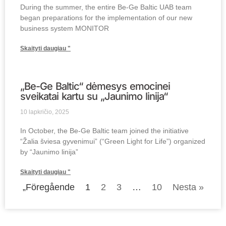
During the summer, the entire Be-Ge Baltic UAB team
began preparations for the implementation of our new
business system MONITOR
Skaityti daugiau "
„Be-Ge Baltic“ dėmesys emocinei
sveikatai kartu su „Jaunimo linija“
10 lapkričio, 2025
In October, the Be-Ge Baltic team joined the initiative
“Žalia šviesa gyvenimui” (“Green Light for Life”) organized
by “Jaunimo linija”
Skaityti daugiau "
„Föregående
1
2
3
…
10
Nesta »