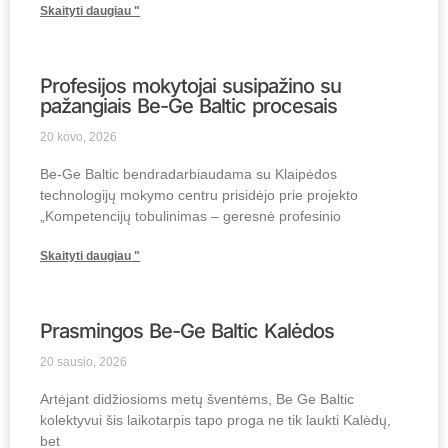
Skaityti daugiau "
Profesijos mokytojai susipažino su
pažangiais Be-Ge Baltic procesais
20 kovo, 2026
Be-Ge Baltic bendradarbiaudama su Klaipėdos
technologijų mokymo centru prisidėjo prie projekto
„Kompetencijų tobulinimas – geresnė profesinio
Skaityti daugiau "
Prasmingos Be-Ge Baltic Kalėdos
20 sausio, 2026
Artėjant didžiosioms metų šventėms, Be Ge Baltic
kolektyvui šis laikotarpis tapo proga ne tik laukti Kalėdų,
bet