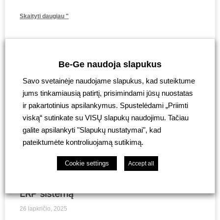
Skaityti daugiau "
Linksmų Šv. Kalėdų ir Laimingų Naujųjų
2026-ųjų metų!
Be-Ge naudoja slapukus
17 gruodžio, 2025
Savo svetainėje naudojame slapukus, kad suteiktume
jums tinkamiausią patirtį, prisimindami jūsų nuostatas
Nuoširdžiai dėkojame klientams, partneriams ir tiekėjams
ir pakartotinius apsilankymus. Spustelėdami „Priimti
už bendrą kelią, o ypač – mūsų darbuotojams, kurių
profesionalumas ir atsidavimas yra didžiausia mūsų
viską“ sutinkate su VISŲ slapukų naudojimu. Tačiau
stiprybė
galite apsilankyti "Slapukų nustatymai", kad
pateiktumėte kontroliuojamą sutikimą.
Skaityti daugiau "
Cookie settings
Accept all
„Be-Ge Baltic“ sėkmingai įdiegė MONITOR
ERP sistemą
26 lapkričio, 2025