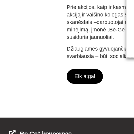
Prie akcijos, kaip ir kasmet,
akciją ir vaišino kolegas sa
skanėstais –darbuotojai rink
minėjimą, įmonė „Be-Ge Baltic
susiduria jaunuoliai.
Džiaugiamės gyvuojančia tradi
svarbiausia – būti socialia
Eik atgal
„Be-Ge“ koncernas