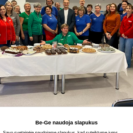
inima gerumo akcija „Pyragų diena“, kurios tikslas surink
Be-Ge naudoja slapukus
ijoms.
Savo svetainėje naudojame slapukus, kad suteiktume jums