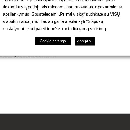
 prisijungė ir „Be-Ge Baltic“ bendruomenė. Darbuotojai akt
tinkamiausią patirtį, prisimindami jūsų nuostatas ir pakartotinius
vo naminiais kepiniais ir kitais desertais. Šventės esmė n
apsilankymus. Spustelėdami „Priimti viską“ sutinkate su VISŲ
o lėšas „Jaunimo linijai“. Tęsiant Be-Ge koncerno 90-tojo
slapukų naudojimu. Tačiau galite apsilankyti "Slapukų
“ kvietė darbuotojus atkreipti dėmesį į jaunąją kartą ir i
nustatymai", kad pateiktumėte kontroliuojamą sutikimą.
Cookie settings
Accept all
cija ir didžiuojamės dideliu darbuotojų įsitraukimu ne tik
i atsakinga bendruomene.