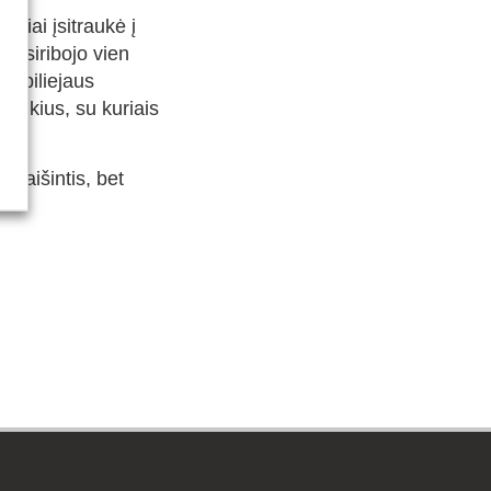
yviai įsitraukė į
eapsiribojo vien
 jubiliejaus
ššūkius, su kuriais
 vaišintis, bet