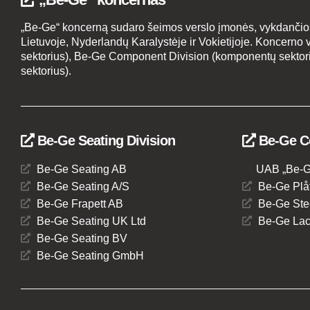
„Be-Ge“ koncerną sudaro šeimos verslo įmonės, vykdančios 
Lietuvoje, Nyderlandų Karalystėje ir Vokietijoje. Koncerno v
sektorius), Be-Ge Component Division (komponentų sektoriu
sektorius).
Be-Ge Seating Division
Be-Ge C
Be-Ge Seating AB
UAB „Be-Ge 
Be-Ge Seating A/S
Be-Ge Plåt
Be-Ge Frapett AB
Be-Ge Ste
Be-Ge Seating UK Ltd
Be-Ge Lac
Be-Ge Seating BV
Be-Ge Seating GmbH