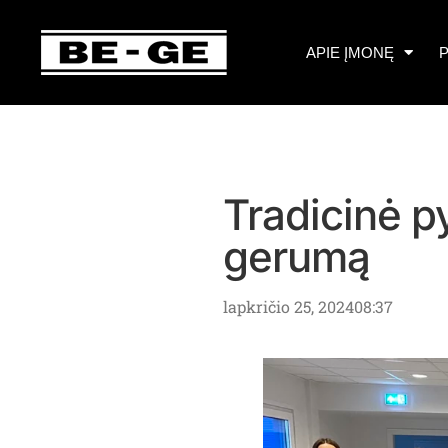
APIE ĮMONĘ
P
Tradicinė p
gerumą
lapkričio 25, 2024
08:37