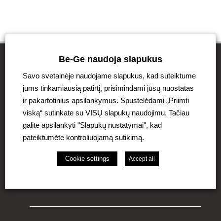
Be-Ge naudoja slapukus
Savo svetainėje naudojame slapukus, kad suteiktume
„Be-Ge“ koncernas
jums tinkamiausią patirtį, prisimindami jūsų nuostatas
ir pakartotinius apsilankymus. Spustelėdami „Priimti
„Be-Ge“ koncerną sudaro šeimos verslo įmonės,
viską“ sutinkate su VISŲ slapukų naudojimu. Tačiau
vykdančios veiklą Švedijoje, Danijoje, Jungtinėje
Karalystėje, Lietuvoje, Nyderlandų Karalystėje ir
galite apsilankyti "Slapukų nustatymai", kad
Vokietijoje. Koncerno veiklos sritys: Be-Ge Seating
pateiktumėte kontroliuojamą sutikimą.
Division (sėdynių ir kėdžių sektorius), Be-Ge
Component Division (komponentų sektorius) ir Be-Ge
Cookie settings
Accept all
Vehicle Division (transporto priemonių sektorius).